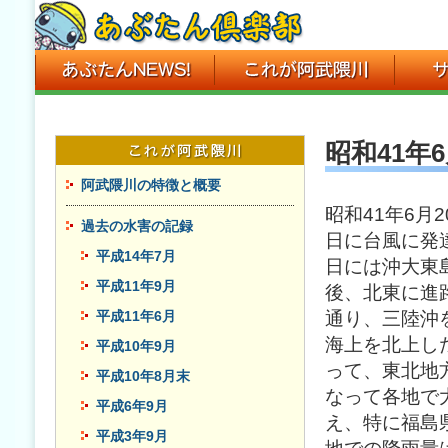
昭和41年
阿武隈川の特徴と概要
昭和41年6月
過去の水害の記録
日に台風に発
平成14年7月
日には沖大東
平成11年9月
後、北東に進
平成11年6月
通り、三陸沖
海上を北上し
平成10年9月
って、東北地
平成10年8月末
なって各地で
平成6年9月
え、特に福島県
平成3年9月