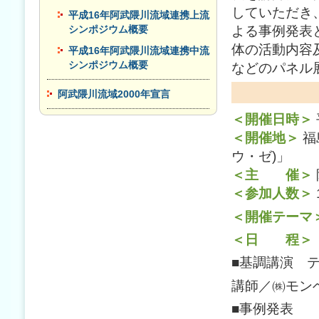
していただき
平成16年阿武隈川流域連携上流
よる事例発表
シンポジウム概要
体の活動内容
平成16年阿武隈川流域連携中流
シンポジウム概要
などのパネル
阿武隈川流域2000年宣言
＜開催日時＞
＜開催地＞
福
ウ・ゼ)」
＜主 催＞
＜参加人数＞
＜開催テーマ
＜日 程＞
■基調講演 
講師／㈱モン
■事例発表